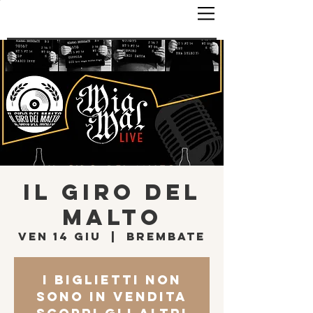
IL GIRO DEL
MALTO
ven 14 giu
  |  
Brembate
I biglietti non
sono in vendita