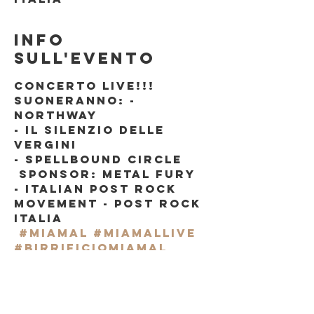
Info
sull'evento
CONCERTO LIVE!!!
SUONERANNO: - 
Northway
- IL Silenzio DELLE 
Vergini
- Spellbound Circle
 Sponsor: Metal fury 
- Italian post rock 
movement - Post rock 
italia
#miamal
#miamallive
#birrificiomiamal
#livemusic