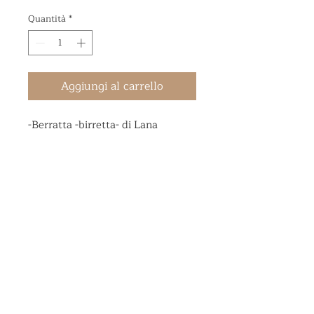
Quantità
*
Aggiungi al carrello
-Berratta -birretta- di Lana
BIRRIFICIO MIAMAL
Via Veneto 11/13
24041 Brembate (BG)
info@birramiamal.com
TAP ROOM -
328.0272506
339.2276557