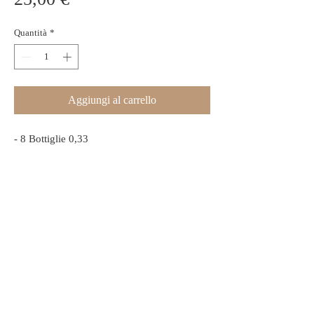
Quantità
*
Aggiungi al carrello
- 8 Bottiglie 0,33
BIRRIFICIO MIAMAL
Via Veneto 11/13
24041 Brembate (BG)
info@birramiamal.com
TAP ROOM -
328.0272506
339.2276557